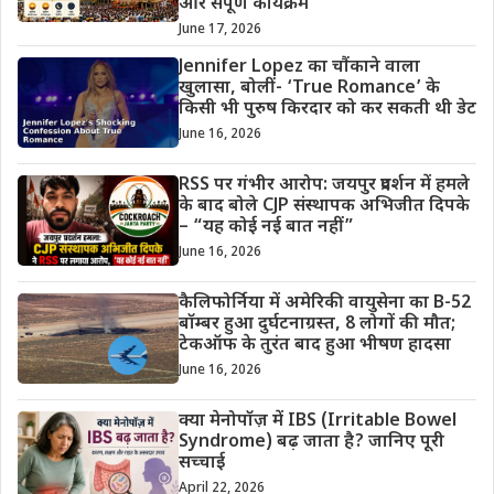
और संपूर्ण कार्यक्रम
June 17, 2026
Jennifer Lopez का चौंकाने वाला
खुलासा, बोलीं- ‘True Romance’ के
किसी भी पुरुष किरदार को कर सकती थी डेट
June 16, 2026
RSS पर गंभीर आरोप: जयपुर प्रदर्शन में हमले
के बाद बोले CJP संस्थापक अभिजीत दिपके
– “यह कोई नई बात नहीं”
June 16, 2026
कैलिफोर्निया में अमेरिकी वायुसेना का B-52
बॉम्बर हुआ दुर्घटनाग्रस्त, 8 लोगों की मौत;
टेकऑफ के तुरंत बाद हुआ भीषण हादसा
June 16, 2026
क्या मेनोपॉज़ में IBS (Irritable Bowel
Syndrome) बढ़ जाता है? जानिए पूरी
सच्चाई
April 22, 2026