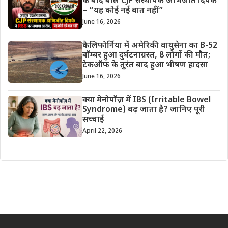
के बाद बोले CJP संस्थापक अभिजीत दिपके
– “यह कोई नई बात नहीं”
June 16, 2026
कैलिफोर्निया में अमेरिकी वायुसेना का B-52
बॉम्बर हुआ दुर्घटनाग्रस्त, 8 लोगों की मौत;
टेकऑफ के तुरंत बाद हुआ भीषण हादसा
June 16, 2026
क्या मेनोपॉज़ में IBS (Irritable Bowel
Syndrome) बढ़ जाता है? जानिए पूरी
सच्चाई
April 22, 2026