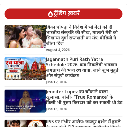
ट्रेंडिंग ख़बरें
प्रियंका चोपड़ा ने विदेश में भी बेटी को दी
भारतीय संस्कृति की सीख, मालती मैरी को
सिखाया दुर्गा सप्तशती का मंत्र; वीडियो ने
जीता दिल
August 4, 2026
Jagannath Puri Rath Yatra
Schedule 2026: कब निकलेगी भगवान
जगन्नाथ की भव्य रथ यात्रा, जानें शुभ मुहूर्त
और संपूर्ण कार्यक्रम
June 17, 2026
Jennifer Lopez का चौंकाने वाला
खुलासा, बोलीं- ‘True Romance’ के
किसी भी पुरुष किरदार को कर सकती थी डेट
June 16, 2026
RSS पर गंभीर आरोप: जयपुर प्रदर्शन में हमले