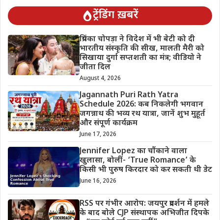
ट्रेंडिंग ख़बरें
प्रियंका चोपड़ा ने विदेश में भी बेटी को दी
भारतीय संस्कृति की सीख, मालती मैरी को
सिखाया दुर्गा सप्तशती का मंत्र; वीडियो ने
जीता दिल
August 4, 2026
Jagannath Puri Rath Yatra
Schedule 2026: कब निकलेगी भगवान
जगन्नाथ की भव्य रथ यात्रा, जानें शुभ मुहूर्त
और संपूर्ण कार्यक्रम
June 17, 2026
Jennifer Lopez का चौंकाने वाला
खुलासा, बोलीं- ‘True Romance’ के
किसी भी पुरुष किरदार को कर सकती थी डेट
June 16, 2026
RSS पर गंभीर आरोप: जयपुर प्रदर्शन में हमले
के बाद बोले CJP संस्थापक अभिजीत दिपके