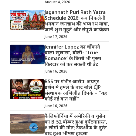
August 4, 2026
Jagannath Puri Rath Yatra
Schedule 2026: कब निकलेगी
भगवान जगन्नाथ की भव्य रथ यात्रा,
जानें शुभ मुहूर्त और संपूर्ण कार्यक्रम
June 17, 2026
Jennifer Lopez का चौंकाने
वाला खुलासा, बोलीं- ‘True
Romance’ के किसी भी पुरुष
किरदार को कर सकती थी डेट
June 16, 2026
RSS पर गंभीर आरोप: जयपुर
प्रदर्शन में हमले के बाद बोले CJP
संस्थापक अभिजीत दिपके – “यह
कोई नई बात नहीं”
June 16, 2026
कैलिफोर्निया में अमेरिकी वायुसेना
का B-52 बॉम्बर हुआ दुर्घटनाग्रस्त,
8 लोगों की मौत; टेकऑफ के तुरंत
बाद हुआ भीषण हादसा