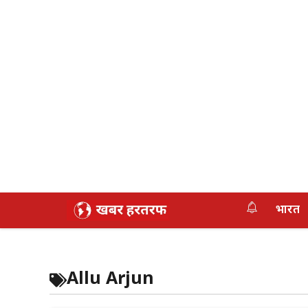
Skip
भारत
to
content
Allu Arjun