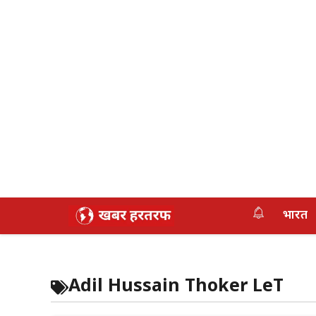
Skip
भारत
to
content
Adil Hussain Thoker LeT