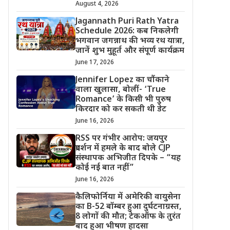
August 4, 2026
Jagannath Puri Rath Yatra
Schedule 2026: कब निकलेगी
भगवान जगन्नाथ की भव्य रथ यात्रा,
जानें शुभ मुहूर्त और संपूर्ण कार्यक्रम
June 17, 2026
Jennifer Lopez का चौंकाने
वाला खुलासा, बोलीं- ‘True
Romance’ के किसी भी पुरुष
किरदार को कर सकती थी डेट
June 16, 2026
RSS पर गंभीर आरोप: जयपुर
प्रदर्शन में हमले के बाद बोले CJP
संस्थापक अभिजीत दिपके – “यह
कोई नई बात नहीं”
June 16, 2026
कैलिफोर्निया में अमेरिकी वायुसेना
का B-52 बॉम्बर हुआ दुर्घटनाग्रस्त,
8 लोगों की मौत; टेकऑफ के तुरंत
बाद हुआ भीषण हादसा