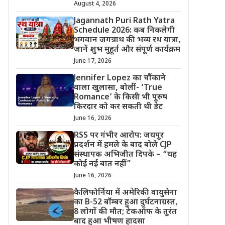
August 4, 2026
Jagannath Puri Rath Yatra
Schedule 2026: कब निकलेगी
भगवान जगन्नाथ की भव्य रथ यात्रा,
जानें शुभ मुहूर्त और संपूर्ण कार्यक्रम
June 17, 2026
Jennifer Lopez का चौंकाने
वाला खुलासा, बोलीं- ‘True
Romance’ के किसी भी पुरुष
किरदार को कर सकती थी डेट
June 16, 2026
RSS पर गंभीर आरोप: जयपुर
प्रदर्शन में हमले के बाद बोले CJP
संस्थापक अभिजीत दिपके – “यह
कोई नई बात नहीं”
June 16, 2026
कैलिफोर्निया में अमेरिकी वायुसेना
का B-52 बॉम्बर हुआ दुर्घटनाग्रस्त,
8 लोगों की मौत; टेकऑफ के तुरंत
बाद हुआ भीषण हादसा