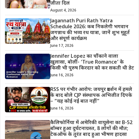
जीता दिल
August 4, 2026
Jagannath Puri Rath Yatra
Schedule 2026: कब निकलेगी भगवान
जगन्नाथ की भव्य रथ यात्रा, जानें शुभ मुहूर्त
और संपूर्ण कार्यक्रम
June 17, 2026
Jennifer Lopez का चौंकाने वाला
खुलासा, बोलीं- ‘True Romance’ के
किसी भी पुरुष किरदार को कर सकती थी डेट
June 16, 2026
RSS पर गंभीर आरोप: जयपुर प्रदर्शन में हमले
के बाद बोले CJP संस्थापक अभिजीत दिपके
– “यह कोई नई बात नहीं”
June 16, 2026
कैलिफोर्निया में अमेरिकी वायुसेना का B-52
बॉम्बर हुआ दुर्घटनाग्रस्त, 8 लोगों की मौत;
टेकऑफ के तुरंत बाद हुआ भीषण हादसा