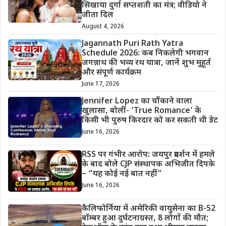
सिखाया दुर्गा सप्तशती का मंत्र; वीडियो ने
जीता दिल
August 4, 2026
Jagannath Puri Rath Yatra
Schedule 2026: कब निकलेगी भगवान
जगन्नाथ की भव्य रथ यात्रा, जानें शुभ मुहूर्त
और संपूर्ण कार्यक्रम
June 17, 2026
Jennifer Lopez का चौंकाने वाला
खुलासा, बोलीं- ‘True Romance’ के
किसी भी पुरुष किरदार को कर सकती थी डेट
June 16, 2026
RSS पर गंभीर आरोप: जयपुर प्रदर्शन में हमले
के बाद बोले CJP संस्थापक अभिजीत दिपके
– “यह कोई नई बात नहीं”
June 16, 2026
कैलिफोर्निया में अमेरिकी वायुसेना का B-52
बॉम्बर हुआ दुर्घटनाग्रस्त, 8 लोगों की मौत;