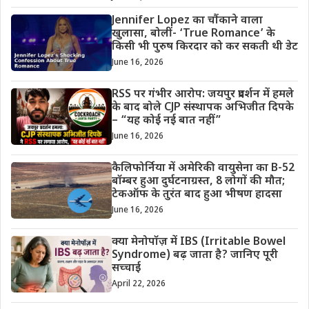
Jennifer Lopez का चौंकाने वाला
खुलासा, बोलीं- ‘True Romance’ के
किसी भी पुरुष किरदार को कर सकती थी डेट
June 16, 2026
RSS पर गंभीर आरोप: जयपुर प्रदर्शन में हमले
के बाद बोले CJP संस्थापक अभिजीत दिपके
– “यह कोई नई बात नहीं”
June 16, 2026
कैलिफोर्निया में अमेरिकी वायुसेना का B-52
बॉम्बर हुआ दुर्घटनाग्रस्त, 8 लोगों की मौत;
टेकऑफ के तुरंत बाद हुआ भीषण हादसा
June 16, 2026
क्या मेनोपॉज़ में IBS (Irritable Bowel
Syndrome) बढ़ जाता है? जानिए पूरी
सच्चाई
April 22, 2026