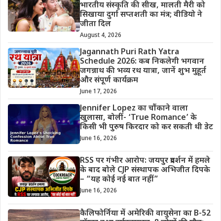
भारतीय संस्कृति की सीख, मालती मैरी को
सिखाया दुर्गा सप्तशती का मंत्र; वीडियो ने
जीता दिल
August 4, 2026
Jagannath Puri Rath Yatra
Schedule 2026: कब निकलेगी भगवान
जगन्नाथ की भव्य रथ यात्रा, जानें शुभ मुहूर्त
और संपूर्ण कार्यक्रम
June 17, 2026
Jennifer Lopez का चौंकाने वाला
खुलासा, बोलीं- ‘True Romance’ के
किसी भी पुरुष किरदार को कर सकती थी डेट
June 16, 2026
RSS पर गंभीर आरोप: जयपुर प्रदर्शन में हमले
के बाद बोले CJP संस्थापक अभिजीत दिपके
– “यह कोई नई बात नहीं”
June 16, 2026
कैलिफोर्निया में अमेरिकी वायुसेना का B-52