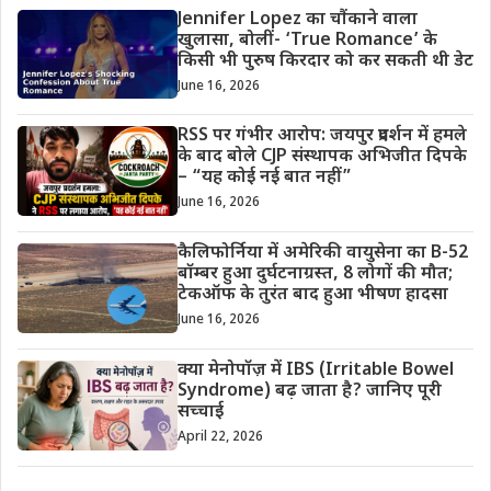
Jennifer Lopez का चौंकाने वाला
खुलासा, बोलीं- ‘True Romance’ के
किसी भी पुरुष किरदार को कर सकती थी डेट
June 16, 2026
RSS पर गंभीर आरोप: जयपुर प्रदर्शन में हमले
के बाद बोले CJP संस्थापक अभिजीत दिपके
– “यह कोई नई बात नहीं”
June 16, 2026
कैलिफोर्निया में अमेरिकी वायुसेना का B-52
बॉम्बर हुआ दुर्घटनाग्रस्त, 8 लोगों की मौत;
टेकऑफ के तुरंत बाद हुआ भीषण हादसा
June 16, 2026
क्या मेनोपॉज़ में IBS (Irritable Bowel
Syndrome) बढ़ जाता है? जानिए पूरी
सच्चाई
April 22, 2026