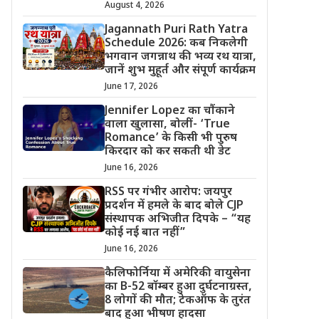
August 4, 2026
Jagannath Puri Rath Yatra
Schedule 2026: कब निकलेगी
भगवान जगन्नाथ की भव्य रथ यात्रा,
जानें शुभ मुहूर्त और संपूर्ण कार्यक्रम
June 17, 2026
Jennifer Lopez का चौंकाने
वाला खुलासा, बोलीं- ‘True
Romance’ के किसी भी पुरुष
किरदार को कर सकती थी डेट
June 16, 2026
RSS पर गंभीर आरोप: जयपुर
प्रदर्शन में हमले के बाद बोले CJP
संस्थापक अभिजीत दिपके – “यह
कोई नई बात नहीं”
June 16, 2026
कैलिफोर्निया में अमेरिकी वायुसेना
का B-52 बॉम्बर हुआ दुर्घटनाग्रस्त,
8 लोगों की मौत; टेकऑफ के तुरंत
बाद हुआ भीषण हादसा