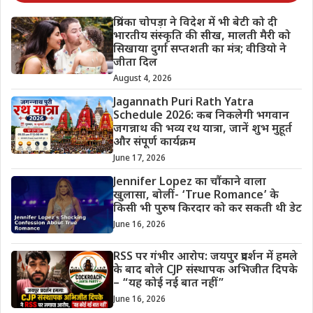
प्रियंका चोपड़ा ने विदेश में भी बेटी को दी
भारतीय संस्कृति की सीख, मालती मैरी को
सिखाया दुर्गा सप्तशती का मंत्र; वीडियो ने
जीता दिल
August 4, 2026
Jagannath Puri Rath Yatra
Schedule 2026: कब निकलेगी भगवान
जगन्नाथ की भव्य रथ यात्रा, जानें शुभ मुहूर्त
और संपूर्ण कार्यक्रम
June 17, 2026
Jennifer Lopez का चौंकाने वाला
खुलासा, बोलीं- ‘True Romance’ के
किसी भी पुरुष किरदार को कर सकती थी डेट
June 16, 2026
RSS पर गंभीर आरोप: जयपुर प्रदर्शन में हमले
के बाद बोले CJP संस्थापक अभिजीत दिपके
– “यह कोई नई बात नहीं”
June 16, 2026