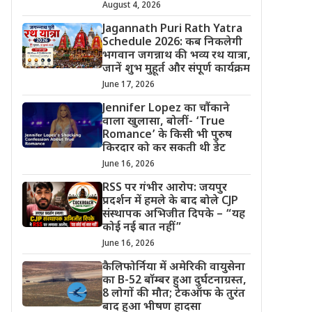
August 4, 2026
Jagannath Puri Rath Yatra
Schedule 2026: कब निकलेगी
भगवान जगन्नाथ की भव्य रथ यात्रा,
जानें शुभ मुहूर्त और संपूर्ण कार्यक्रम
June 17, 2026
Jennifer Lopez का चौंकाने
वाला खुलासा, बोलीं- ‘True
Romance’ के किसी भी पुरुष
किरदार को कर सकती थी डेट
June 16, 2026
RSS पर गंभीर आरोप: जयपुर
प्रदर्शन में हमले के बाद बोले CJP
संस्थापक अभिजीत दिपके – “यह
कोई नई बात नहीं”
June 16, 2026
कैलिफोर्निया में अमेरिकी वायुसेना
का B-52 बॉम्बर हुआ दुर्घटनाग्रस्त,
8 लोगों की मौत; टेकऑफ के तुरंत
बाद हुआ भीषण हादसा