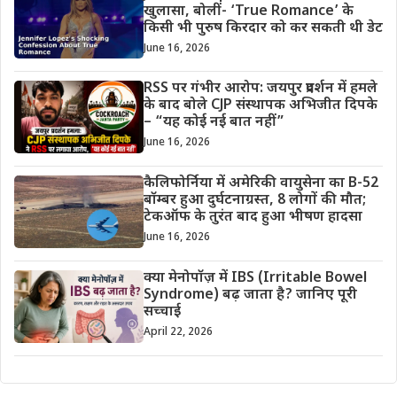
खुलासा, बोलीं- ‘True Romance’ के
किसी भी पुरुष किरदार को कर सकती थी डेट
June 16, 2026
RSS पर गंभीर आरोप: जयपुर प्रदर्शन में हमले
के बाद बोले CJP संस्थापक अभिजीत दिपके
– “यह कोई नई बात नहीं”
June 16, 2026
कैलिफोर्निया में अमेरिकी वायुसेना का B-52
बॉम्बर हुआ दुर्घटनाग्रस्त, 8 लोगों की मौत;
टेकऑफ के तुरंत बाद हुआ भीषण हादसा
June 16, 2026
क्या मेनोपॉज़ में IBS (Irritable Bowel
Syndrome) बढ़ जाता है? जानिए पूरी
सच्चाई
April 22, 2026