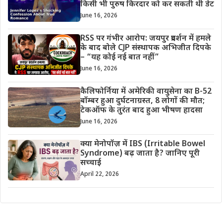
किसी भी पुरुष किरदार को कर सकती थी डेट
June 16, 2026
RSS पर गंभीर आरोप: जयपुर प्रदर्शन में हमले
के बाद बोले CJP संस्थापक अभिजीत दिपके
– “यह कोई नई बात नहीं”
June 16, 2026
कैलिफोर्निया में अमेरिकी वायुसेना का B-52
बॉम्बर हुआ दुर्घटनाग्रस्त, 8 लोगों की मौत;
टेकऑफ के तुरंत बाद हुआ भीषण हादसा
June 16, 2026
क्या मेनोपॉज़ में IBS (Irritable Bowel
Syndrome) बढ़ जाता है? जानिए पूरी
सच्चाई
April 22, 2026