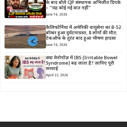
के बाद बोले CJP संस्थापक अभिजीत दिपके
– “यह कोई नई बात नहीं”
June 16, 2026
कैलिफोर्निया में अमेरिकी वायुसेना का B-52
बॉम्बर हुआ दुर्घटनाग्रस्त, 8 लोगों की मौत;
टेकऑफ के तुरंत बाद हुआ भीषण हादसा
June 16, 2026
क्या मेनोपॉज़ में IBS (Irritable Bowel
Syndrome) बढ़ जाता है? जानिए पूरी
सच्चाई
April 22, 2026