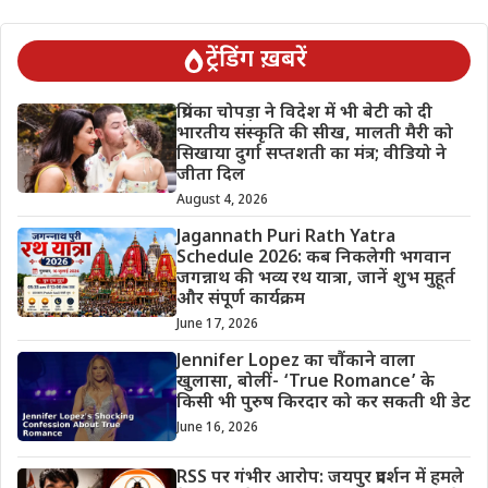
ट्रेंडिंग ख़बरें
प्रियंका चोपड़ा ने विदेश में भी बेटी को दी
भारतीय संस्कृति की सीख, मालती मैरी को
सिखाया दुर्गा सप्तशती का मंत्र; वीडियो ने
जीता दिल
August 4, 2026
Jagannath Puri Rath Yatra
Schedule 2026: कब निकलेगी भगवान
जगन्नाथ की भव्य रथ यात्रा, जानें शुभ मुहूर्त
और संपूर्ण कार्यक्रम
June 17, 2026
Jennifer Lopez का चौंकाने वाला
खुलासा, बोलीं- ‘True Romance’ के
किसी भी पुरुष किरदार को कर सकती थी डेट
June 16, 2026
RSS पर गंभीर आरोप: जयपुर प्रदर्शन में हमले