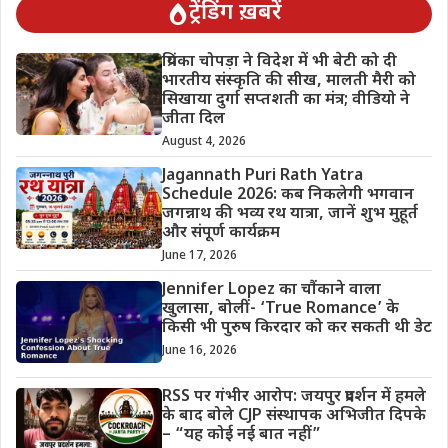
ट्रेंडिंग ख़बरें
प्रियंका चोपड़ा ने विदेश में भी बेटी को दी
भारतीय संस्कृति की सीख, मालती मैरी को
सिखाया दुर्गा सप्तशती का मंत्र; वीडियो ने
जीता दिल
August 4, 2026
Jagannath Puri Rath Yatra
Schedule 2026: कब निकलेगी भगवान
जगन्नाथ की भव्य रथ यात्रा, जानें शुभ मुहूर्त
और संपूर्ण कार्यक्रम
June 17, 2026
Jennifer Lopez का चौंकाने वाला
खुलासा, बोलीं- ‘True Romance’ के
किसी भी पुरुष किरदार को कर सकती थी डेट
June 16, 2026
RSS पर गंभीर आरोप: जयपुर प्रदर्शन में हमले
के बाद बोले CJP संस्थापक अभिजीत दिपके
– “यह कोई नई बात नहीं”