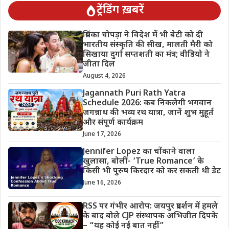
ट्रेंडिंग ख़बरें
प्रियंका चोपड़ा ने विदेश में भी बेटी को दी
भारतीय संस्कृति की सीख, मालती मैरी को
सिखाया दुर्गा सप्तशती का मंत्र; वीडियो ने
जीता दिल
August 4, 2026
Jagannath Puri Rath Yatra
Schedule 2026: कब निकलेगी भगवान
जगन्नाथ की भव्य रथ यात्रा, जानें शुभ मुहूर्त
और संपूर्ण कार्यक्रम
June 17, 2026
Jennifer Lopez का चौंकाने वाला
खुलासा, बोलीं- ‘True Romance’ के
किसी भी पुरुष किरदार को कर सकती थी डेट
June 16, 2026
RSS पर गंभीर आरोप: जयपुर प्रदर्शन में हमले
के बाद बोले CJP संस्थापक अभिजीत दिपके
– “यह कोई नई बात नहीं”