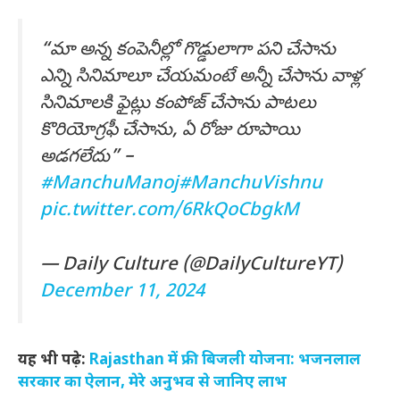
“మా అన్న కంపెనీల్లో గొడ్డులాగా పని చేసాను
ఎన్ని సినిమాలూ చేయమంటే అన్నీ చేసాను వాళ్ల
సినిమాలకి ఫైట్లు కంపోజ్ చేసాను పాటలు
కొరియోగ్రఫీ చేసాను, ఏ రోజు రూపాయి
అడగలేదు” –
#ManchuManoj
#ManchuVishnu
pic.twitter.com/6RkQoCbgkM
— Daily Culture (@DailyCultureYT)
December 11, 2024
यह भी पढ़े:
Rajasthan में फ्री बिजली योजना: भजनलाल
सरकार का ऐलान, मेरे अनुभव से जानिए लाभ