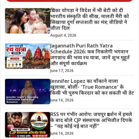
प्रियंका चोपड़ा ने विदेश में भी बेटी को दी
भारतीय संस्कृति की सीख, मालती मैरी को
सिखाया दुर्गा सप्तशती का मंत्र; वीडियो ने
जीता दिल
August 4, 2026
Jagannath Puri Rath Yatra
Schedule 2026: कब निकलेगी भगवान
जगन्नाथ की भव्य रथ यात्रा, जानें शुभ मुहूर्त
और संपूर्ण कार्यक्रम
June 17, 2026
Jennifer Lopez का चौंकाने वाला
खुलासा, बोलीं- ‘True Romance’ के
किसी भी पुरुष किरदार को कर सकती थी डेट
June 16, 2026
RSS पर गंभीर आरोप: जयपुर प्रदर्शन में हमले
के बाद बोले CJP संस्थापक अभिजीत दिपके
– “यह कोई नई बात नहीं”
June 16, 2026