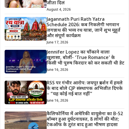
जीता दिल
August 4, 2026
Jagannath Puri Rath Yatra
Schedule 2026: कब निकलेगी भगवान
जगन्नाथ की भव्य रथ यात्रा, जानें शुभ मुहूर्त
और संपूर्ण कार्यक्रम
June 17, 2026
Jennifer Lopez का चौंकाने वाला
खुलासा, बोलीं- ‘True Romance’ के
किसी भी पुरुष किरदार को कर सकती थी डेट
June 16, 2026
RSS पर गंभीर आरोप: जयपुर प्रदर्शन में हमले
के बाद बोले CJP संस्थापक अभिजीत दिपके
– “यह कोई नई बात नहीं”
June 16, 2026
कैलिफोर्निया में अमेरिकी वायुसेना का B-52
बॉम्बर हुआ दुर्घटनाग्रस्त, 8 लोगों की मौत;
टेकऑफ के तुरंत बाद हुआ भीषण हादसा