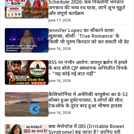
Schedule 2026: कब निकलेगी भगवान
जगन्नाथ की भव्य रथ यात्रा, जानें शुभ मुहूर्त
और संपूर्ण कार्यक्रम
June 17, 2026
Jennifer Lopez का चौंकाने वाला
खुलासा, बोलीं- ‘True Romance’ के
किसी भी पुरुष किरदार को कर सकती थी डेट
June 16, 2026
RSS पर गंभीर आरोप: जयपुर प्रदर्शन में हमले
के बाद बोले CJP संस्थापक अभिजीत दिपके
– “यह कोई नई बात नहीं”
June 16, 2026
कैलिफोर्निया में अमेरिकी वायुसेना का B-52
बॉम्बर हुआ दुर्घटनाग्रस्त, 8 लोगों की मौत;
टेकऑफ के तुरंत बाद हुआ भीषण हादसा
June 16, 2026
क्या मेनोपॉज़ में IBS (Irritable Bowel
Syndrome) बढ़ जाता है? जानिए पूरी