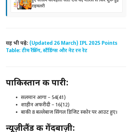
हुए सीज़न की पहली जीत दर्ज की, नॉरिस से फिर शुरू हुई
राइवलरी
यह भी पढ़े:
(Updated 26 March) IPL 2025 Points
Table: टीम रैंकिंग, स्टैंडिंग्स और नेट रन रेट
पाकिस्तान की पारी:
सलमान आगा – 54(41)
शाहीन अफरीदी – 16(12)
बाकी 8 बल्लेबाज सिंगल डिजिट स्कोर पर आउट हुए।
न्यूज़ीलैंड की गेंदबाज़ी: