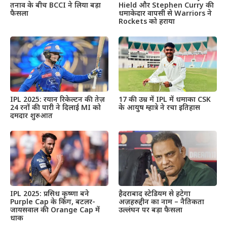
तनाव के बीच BCCI ने लिया बड़ा
Hield और Stephen Curry की
फैसला
धमाकेदार वापसी से Warriors ने
Rockets को हराया
IPL 2025: रयान रिकेल्टन की तेज़
17 की उम्र में IPL में धमाका CSK
24 रनों की पारी ने दिलाई MI को
के आयुष म्हात्रे ने रचा इतिहास
दमदार शुरुआत
IPL 2025: प्रसिध कृष्णा बने
हैदराबाद स्टेडियम से हटेगा
Purple Cap के किंग, बटलर-
अज़हरुद्दीन का नाम – नैतिकता
जायसवाल की Orange Cap में
उल्लंघन पर बड़ा फैसला
धाक