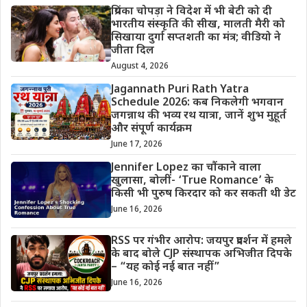
प्रियंका चोपड़ा ने विदेश में भी बेटी को दी
भारतीय संस्कृति की सीख, मालती मैरी को
सिखाया दुर्गा सप्तशती का मंत्र; वीडियो ने
जीता दिल
August 4, 2026
Jagannath Puri Rath Yatra
Schedule 2026: कब निकलेगी भगवान
जगन्नाथ की भव्य रथ यात्रा, जानें शुभ मुहूर्त
और संपूर्ण कार्यक्रम
June 17, 2026
Jennifer Lopez का चौंकाने वाला
खुलासा, बोलीं- ‘True Romance’ के
किसी भी पुरुष किरदार को कर सकती थी डेट
June 16, 2026
RSS पर गंभीर आरोप: जयपुर प्रदर्शन में हमले
के बाद बोले CJP संस्थापक अभिजीत दिपके
– “यह कोई नई बात नहीं”
June 16, 2026