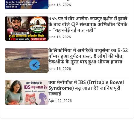
June 16, 2026
RSS पर गंभीर आरोप: जयपुर प्रदर्शन में हमले
के बाद बोले CJP संस्थापक अभिजीत दिपके
– “यह कोई नई बात नहीं”
June 16, 2026
कैलिफोर्निया में अमेरिकी वायुसेना का B-52
बॉम्बर हुआ दुर्घटनाग्रस्त, 8 लोगों की मौत;
टेकऑफ के तुरंत बाद हुआ भीषण हादसा
June 16, 2026
क्या मेनोपॉज़ में IBS (Irritable Bowel
Syndrome) बढ़ जाता है? जानिए पूरी
सच्चाई
April 22, 2026