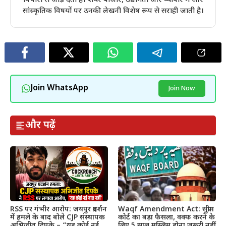
विचारों से जोड़ देती है। शेयर बाजार, उद्यमिता और व्यापार में और
सांस्कृतिक विषयों पर उनकी लेखनी विशेष रूप से सराही जाती है।
Join WhatsApp
Join Now
और पढ़ें
RSS पर गंभीर आरोप: जयपुर प्रदर्शन
Waqf Amendment Act: सुप्रीम
में हमले के बाद बोले CJP संस्थापक
कोर्ट का बड़ा फैसला, वक्फ करने के
अभिजीत दिपके – “यह कोई नई
लिए 5 साल मुस्लिम होना जरूरी नहीं