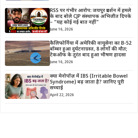
RSS पर गंभीर आरोप: जयपुर प्रदर्शन में हमले
के बाद बोले CJP संस्थापक अभिजीत दिपके
– “यह कोई नई बात नहीं”
June 16, 2026
कैलिफोर्निया में अमेरिकी वायुसेना का B-52
बॉम्बर हुआ दुर्घटनाग्रस्त, 8 लोगों की मौत;
टेकऑफ के तुरंत बाद हुआ भीषण हादसा
June 16, 2026
क्या मेनोपॉज़ में IBS (Irritable Bowel
Syndrome) बढ़ जाता है? जानिए पूरी
सच्चाई
April 22, 2026