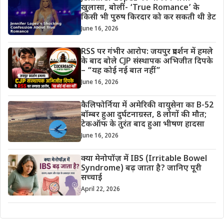
खुलासा, बोलीं- ‘True Romance’ के
किसी भी पुरुष किरदार को कर सकती थी डेट
June 16, 2026
RSS पर गंभीर आरोप: जयपुर प्रदर्शन में हमले
के बाद बोले CJP संस्थापक अभिजीत दिपके
– “यह कोई नई बात नहीं”
June 16, 2026
कैलिफोर्निया में अमेरिकी वायुसेना का B-52
बॉम्बर हुआ दुर्घटनाग्रस्त, 8 लोगों की मौत;
टेकऑफ के तुरंत बाद हुआ भीषण हादसा
June 16, 2026
क्या मेनोपॉज़ में IBS (Irritable Bowel
Syndrome) बढ़ जाता है? जानिए पूरी
सच्चाई
April 22, 2026