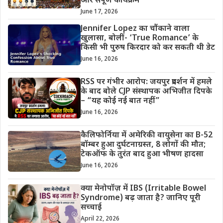
और संपूर्ण कार्यक्रम
June 17, 2026
Jennifer Lopez का चौंकाने वाला
खुलासा, बोलीं- ‘True Romance’ के
किसी भी पुरुष किरदार को कर सकती थी डेट
June 16, 2026
RSS पर गंभीर आरोप: जयपुर प्रदर्शन में हमले
के बाद बोले CJP संस्थापक अभिजीत दिपके
– “यह कोई नई बात नहीं”
June 16, 2026
कैलिफोर्निया में अमेरिकी वायुसेना का B-52
बॉम्बर हुआ दुर्घटनाग्रस्त, 8 लोगों की मौत;
टेकऑफ के तुरंत बाद हुआ भीषण हादसा
June 16, 2026
क्या मेनोपॉज़ में IBS (Irritable Bowel
Syndrome) बढ़ जाता है? जानिए पूरी
सच्चाई
April 22, 2026