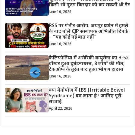
किसी भी पुरुष किरदार को कर सकती थी डेट
June 16, 2026
RSS पर गंभीर आरोप: जयपुर प्रदर्शन में हमले
के बाद बोले CJP संस्थापक अभिजीत दिपके
– “यह कोई नई बात नहीं”
June 16, 2026
कैलिफोर्निया में अमेरिकी वायुसेना का B-52
बॉम्बर हुआ दुर्घटनाग्रस्त, 8 लोगों की मौत;
टेकऑफ के तुरंत बाद हुआ भीषण हादसा
June 16, 2026
क्या मेनोपॉज़ में IBS (Irritable Bowel
Syndrome) बढ़ जाता है? जानिए पूरी
सच्चाई
April 22, 2026