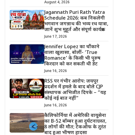
August 4, 2026
Jagannath Puri Rath Yatra
Schedule 2026: कब निकलेगी
भगवान जगन्नाथ की भव्य रथ यात्रा,
जानें शुभ मुहूर्त और संपूर्ण कार्यक्रम
June 17, 2026
Jennifer Lopez का चौंकाने
वाला खुलासा, बोलीं- ‘True
Romance’ के किसी भी पुरुष
किरदार को कर सकती थी डेट
June 16, 2026
RSS पर गंभीर आरोप: जयपुर
प्रदर्शन में हमले के बाद बोले CJP
संस्थापक अभिजीत दिपके – “यह
कोई नई बात नहीं”
June 16, 2026
कैलिफोर्निया में अमेरिकी वायुसेना
का B-52 बॉम्बर हुआ दुर्घटनाग्रस्त,
8 लोगों की मौत; टेकऑफ के तुरंत
बाद हुआ भीषण हादसा