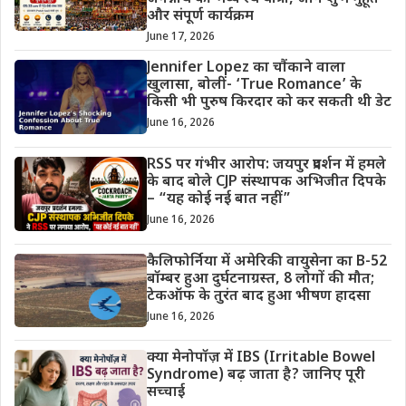
और संपूर्ण कार्यक्रम
June 17, 2026
Jennifer Lopez का चौंकाने वाला
खुलासा, बोलीं- ‘True Romance’ के
किसी भी पुरुष किरदार को कर सकती थी डेट
June 16, 2026
RSS पर गंभीर आरोप: जयपुर प्रदर्शन में हमले
के बाद बोले CJP संस्थापक अभिजीत दिपके
– “यह कोई नई बात नहीं”
June 16, 2026
कैलिफोर्निया में अमेरिकी वायुसेना का B-52
बॉम्बर हुआ दुर्घटनाग्रस्त, 8 लोगों की मौत;
टेकऑफ के तुरंत बाद हुआ भीषण हादसा
June 16, 2026
क्या मेनोपॉज़ में IBS (Irritable Bowel
Syndrome) बढ़ जाता है? जानिए पूरी
सच्चाई