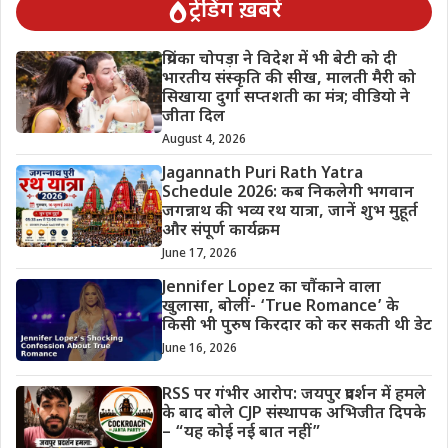
ट्रेंडिंग ख़बरें
प्रियंका चोपड़ा ने विदेश में भी बेटी को दी
भारतीय संस्कृति की सीख, मालती मैरी को
सिखाया दुर्गा सप्तशती का मंत्र; वीडियो ने
जीता दिल
August 4, 2026
Jagannath Puri Rath Yatra
Schedule 2026: कब निकलेगी भगवान
जगन्नाथ की भव्य रथ यात्रा, जानें शुभ मुहूर्त
और संपूर्ण कार्यक्रम
June 17, 2026
Jennifer Lopez का चौंकाने वाला
खुलासा, बोलीं- ‘True Romance’ के
किसी भी पुरुष किरदार को कर सकती थी डेट
June 16, 2026
RSS पर गंभीर आरोप: जयपुर प्रदर्शन में हमले
के बाद बोले CJP संस्थापक अभिजीत दिपके
– “यह कोई नई बात नहीं”