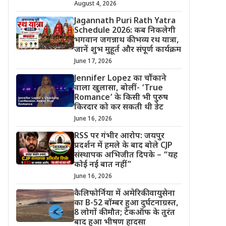
August 4, 2026
Jagannath Puri Rath Yatra
Schedule 2026: कब निकलेगी
भगवान जगन्नाथ की भव्य रथ यात्रा,
जानें शुभ मुहूर्त और संपूर्ण कार्यक्रम
June 17, 2026
Jennifer Lopez का चौंकाने
वाला खुलासा, बोलीं- ‘True
Romance’ के किसी भी पुरुष
किरदार को कर सकती थी डेट
June 16, 2026
RSS पर गंभीर आरोप: जयपुर
प्रदर्शन में हमले के बाद बोले CJP
संस्थापक अभिजीत दिपके – “यह
कोई नई बात नहीं”
June 16, 2026
कैलिफोर्निया में अमेरिकी वायुसेना
का B-52 बॉम्बर हुआ दुर्घटनाग्रस्त,
8 लोगों की मौत; टेकऑफ के तुरंत
बाद हुआ भीषण हादसा