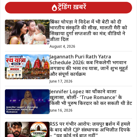
ट्रेंडिंग ख़बरें
प्रियंका चोपड़ा ने विदेश में भी बेटी को दी
भारतीय संस्कृति की सीख, मालती मैरी को
सिखाया दुर्गा सप्तशती का मंत्र; वीडियो ने
जीता दिल
August 4, 2026
Jagannath Puri Rath Yatra
Schedule 2026: कब निकलेगी भगवान
जगन्नाथ की भव्य रथ यात्रा, जानें शुभ मुहूर्त
और संपूर्ण कार्यक्रम
June 17, 2026
Jennifer Lopez का चौंकाने वाला
खुलासा, बोलीं- ‘True Romance’ के
किसी भी पुरुष किरदार को कर सकती थी डेट
June 16, 2026
RSS पर गंभीर आरोप: जयपुर प्रदर्शन में हमले
के बाद बोले CJP संस्थापक अभिजीत दिपके
– “यह कोई नई बात नहीं”