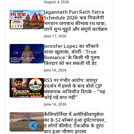
August 4, 2026
Jagannath Puri Rath Yatra
Schedule 2026: कब निकलेगी
भगवान जगन्नाथ की भव्य रथ यात्रा,
जानें शुभ मुहूर्त और संपूर्ण कार्यक्रम
June 17, 2026
Jennifer Lopez का चौंकाने
वाला खुलासा, बोलीं- ‘True
Romance’ के किसी भी पुरुष
किरदार को कर सकती थी डेट
June 16, 2026
RSS पर गंभीर आरोप: जयपुर
प्रदर्शन में हमले के बाद बोले CJP
संस्थापक अभिजीत दिपके – “यह
कोई नई बात नहीं”
June 16, 2026
कैलिफोर्निया में अमेरिकी वायुसेना
का B-52 बॉम्बर हुआ दुर्घटनाग्रस्त,
8 लोगों की मौत; टेकऑफ के तुरंत
बाद हुआ भीषण हादसा