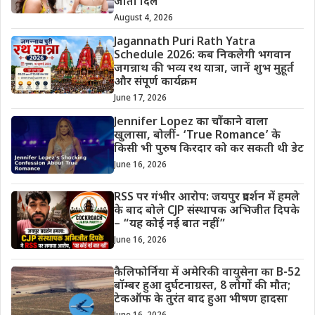
जीता दिल
August 4, 2026
Jagannath Puri Rath Yatra
Schedule 2026: कब निकलेगी भगवान
जगन्नाथ की भव्य रथ यात्रा, जानें शुभ मुहूर्त
और संपूर्ण कार्यक्रम
June 17, 2026
Jennifer Lopez का चौंकाने वाला
खुलासा, बोलीं- ‘True Romance’ के
किसी भी पुरुष किरदार को कर सकती थी डेट
June 16, 2026
RSS पर गंभीर आरोप: जयपुर प्रदर्शन में हमले
के बाद बोले CJP संस्थापक अभिजीत दिपके
– “यह कोई नई बात नहीं”
June 16, 2026
कैलिफोर्निया में अमेरिकी वायुसेना का B-52
बॉम्बर हुआ दुर्घटनाग्रस्त, 8 लोगों की मौत;
टेकऑफ के तुरंत बाद हुआ भीषण हादसा