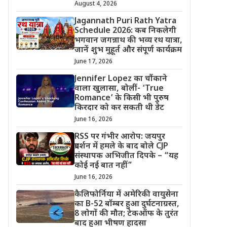
August 4, 2026
Jagannath Puri Rath Yatra
Schedule 2026: कब निकलेगी
भगवान जगन्नाथ की भव्य रथ यात्रा,
जानें शुभ मुहूर्त और संपूर्ण कार्यक्रम
June 17, 2026
Jennifer Lopez का चौंकाने
वाला खुलासा, बोलीं- ‘True
Romance’ के किसी भी पुरुष
किरदार को कर सकती थी डेट
June 16, 2026
RSS पर गंभीर आरोप: जयपुर
प्रदर्शन में हमले के बाद बोले CJP
संस्थापक अभिजीत दिपके – “यह
कोई नई बात नहीं”
June 16, 2026
कैलिफोर्निया में अमेरिकी वायुसेना
का B-52 बॉम्बर हुआ दुर्घटनाग्रस्त,
8 लोगों की मौत; टेकऑफ के तुरंत
बाद हुआ भीषण हादसा