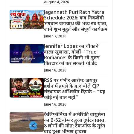
August 4, 2026
Jagannath Puri Rath Yatra
Schedule 2026: कब निकलेगी
भगवान जगन्नाथ की भव्य रथ यात्रा,
जानें शुभ मुहूर्त और संपूर्ण कार्यक्रम
June 17, 2026
Jennifer Lopez का चौंकाने
वाला खुलासा, बोलीं- ‘True
Romance’ के किसी भी पुरुष
किरदार को कर सकती थी डेट
June 16, 2026
RSS पर गंभीर आरोप: जयपुर
प्रदर्शन में हमले के बाद बोले CJP
संस्थापक अभिजीत दिपके – “यह
कोई नई बात नहीं”
June 16, 2026
कैलिफोर्निया में अमेरिकी वायुसेना
का B-52 बॉम्बर हुआ दुर्घटनाग्रस्त,
8 लोगों की मौत; टेकऑफ के तुरंत
बाद हुआ भीषण हादसा