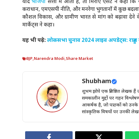
यदि
भाजपा
सत्ता में आती है, तो मिराए एसेट ने कहा कि जु
कराधान, एमएसपी नीति, और मनरेगा भुगतानों में कुछ बदलाव होत
कौशल विकास, और ग्रामीण भारत से मांग को बढ़ावा देने के
मार्केट्स ने कहा।
यह भी पढ़े:
लोकसभा चुनाव 2024 लाइव अपडेट्स: राहुल गा
BJP
,
Narendra Modi
,
Share Market
Shubham
शुभम झोपे एक प्रतिष्ठित लेखक ह
समकालीन मुद्दों पर गहन विश्लेष
आकर्षक है, जो पाठकों को उनके वि
सांस्कृतिक विषयों पर उनकी लेखन